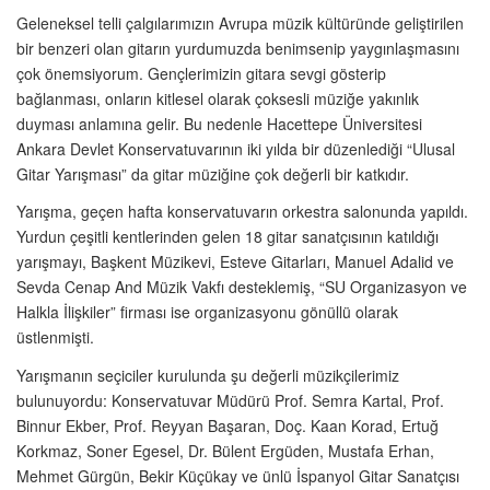
Geleneksel telli çalgılarımızın Avrupa müzik kültüründe geliştirilen
bir benzeri olan gitarın yurdumuzda benimsenip yaygınlaşmasını
çok önemsiyorum. Gençlerimizin gitara sevgi gösterip
bağlanması, onların kitlesel olarak çoksesli müziğe yakınlık
duyması anlamına gelir. Bu nedenle Hacettepe Üniversitesi
Ankara Devlet Konservatuvarının iki yılda bir düzenlediği “Ulusal
Gitar Yarışması” da gitar müziğine çok değerli bir katkıdır.
Yarışma, geçen hafta konservatuvarın orkestra salonunda yapıldı.
Yurdun çeşitli kentlerinden gelen 18 gitar sanatçısının katıldığı
yarışmayı, Başkent Müzikevi, Esteve Gitarları, Manuel Adalid ve
Sevda Cenap And Müzik Vakfı desteklemiş, “SU Organizasyon ve
Halkla İlişkiler” firması ise organizasyonu gönüllü olarak
üstlenmişti.
Yarışmanın seçiciler kurulunda şu değerli müzikçilerimiz
bulunuyordu: Konservatuvar Müdürü Prof. Semra Kartal, Prof.
Binnur Ekber, Prof. Reyyan Başaran, Doç. Kaan Korad, Ertuğ
Korkmaz, Soner Egesel, Dr. Bülent Ergüden, Mustafa Erhan,
Mehmet Gürgün, Bekir Küçükay ve ünlü İspanyol Gitar Sanatçısı