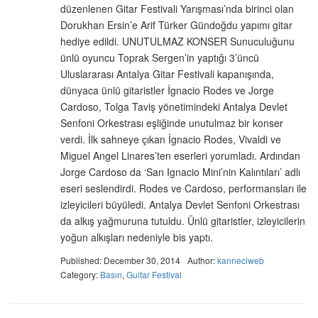
düzenlenen Gitar Festivali Yarışması’nda birinci olan
Dorukhan Ersin’e Arif Türker Gündoğdu yapımı gitar
hediye edildi. UNUTULMAZ KONSER Sunuculuğunu
ünlü oyuncu Toprak Sergen’in yaptığı 3’üncü
Uluslararası Antalya Gitar Festivali kapanışında,
dünyaca ünlü gitaristler İgnacio Rodes ve Jorge
Cardoso, Tolga Taviş yönetimindeki Antalya Devlet
Senfoni Orkestrası eşliğinde unutulmaz bir konser
verdi. İlk sahneye çıkan İgnacio Rodes, Vivaldi ve
Miguel Angel Linares’ten eserleri yorumladı. Ardından
Jorge Cardoso da ‘San Ignacio Mini’nin Kalıntıları’ adlı
eseri seslendirdi. Rodes ve Cardoso, performansları ile
izleyicileri büyüledi. Antalya Devlet Senfoni Orkestrası
da alkış yağmuruna tutuldu. Ünlü gitaristler, izleyicilerin
yoğun alkışları nedeniyle bis yaptı.
Published: December 30, 2014
Author:
kanneciweb
Category:
Basın
,
Guitar Festival