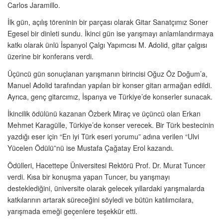
Carlos Jaramillo.
İlk gün, açılış töreninin bir parçası olarak Gitar Sanatçımız Soner
Egesel bir dinleti sundu. İkinci gün ise yarışmayı anlamlandırmaya
katkı olarak ünlü İspanyol Çalgı Yapımcısı M. Adolid, gitar çalgısı
üzerine bir konferans verdi.
Üçüncü gün sonuçlanan yarışmanın birincisi Oğuz Öz Doğum’a,
Manuel Adolid tarafından yapılan bir konser gitarı armağan edildi.
Ayrıca, genç gitarcımız, İspanya ve Türkiye’de konserler sunacak.
İkincilik ödülünü kazanan Özberk Miraç ve üçüncü olan Erkan
Mehmet Karagülle, Türkiye’de konser verecek. Bir Türk bestecinin
yazdığı eser için “En iyi Türk eseri yorumu” adına verilen “Ulvi
Yücelen Ödülü”nü ise Mustafa Çağatay Erol kazandı.
Ödülleri, Hacettepe Üniversitesi Rektörü Prof. Dr. Murat Tuncer
verdi. Kısa bir konuşma yapan Tuncer, bu yarışmayı
desteklediğini, üniversite olarak gelecek yıllardaki yarışmalarda
katkılarının artarak süreceğini söyledi ve bütün katılımcılara,
yarışmada emeği geçenlere teşekkür etti.