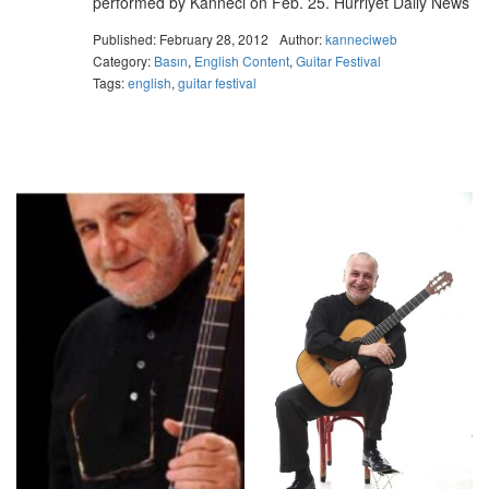
performed by Kanneci on Feb. 25. Hurriyet Daily News
Published: February 28, 2012
Author:
kanneciweb
Category:
Basın
,
English Content
,
Guitar Festival
Tags:
english
,
guitar festival