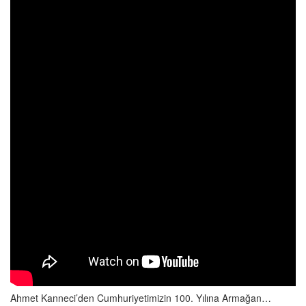
Ahmet Kanneci’den Cumhuriyetimizin 100. Yılına Armağan…