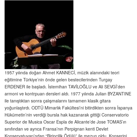
1957 yılında doğan Ahmet KANNECİ, müzik alanındaki teori
eğitimine Türkiye’nin önde gelen bestecilerinden Turgay
ERDENER ile başladı. İstemihan TAVİLOĞLU ve Ali SEVGİ’den
armoni ve kontrpuan dersleri aldı. 1977 yılında Julian BYZANTINE
ile tanıştıktan sonra çalışmalarını tamamen klasik gitara
yoğunlaştırdı. ODTÜ Mimarlık Fakültesi’ni bitirdikten sonra İspanya
Hükümetin’nin verdiği bursla hak kazanarak gittiği Conservatorio
Superior de Musica Oscar Espla de Alicante’de Jose TOMAS’ın
sınıfından ve ayrıca Fransa’nın Perpignan kenti Devlet
Konservatuvarı’ndan “Birincilik Ödülü” ile mezun oldu. Konserini