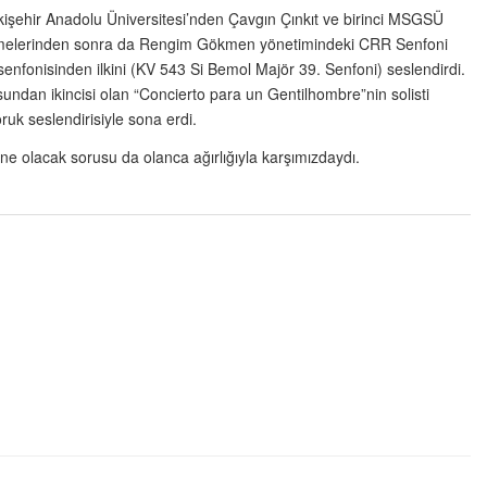
işehir Anadolu Üniversitesi’nden Çavgın Çınkıt ve birinci MSGSÜ
östermelerinden sonra da Rengim Gökmen yönetimindeki CRR Senfoni
senfonisinden ilkini (KV 543 Si Bemol Majör 39. Senfoni) seslendirdi.
osundan ikincisi olan “Concierto para un Gentilhombre”nin solisti
uk seslendirisiyle sona erdi.
 olacak sorusu da olanca ağırlığıyla karşımızdaydı.