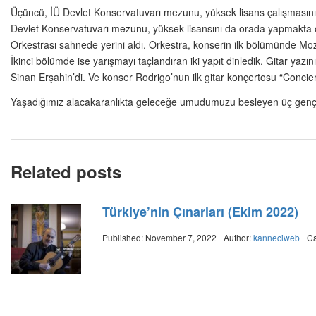
Üçüncü, İÜ Devlet Konservatuvarı mezunu, yüksek lisans çalışmasın
Devlet Konservatuvarı mezunu, yüksek lisansını da orada yapmakta o
Orkestrası sahnede yerini aldı. Orkestra, konserin ilk bölümünde Moza
İkinci bölümde ise yarışmayı taçlandıran iki yapıt dinledik. Gitar yaz
Sinan Erşahin’di. Ve konser Rodrigo’nun ilk gitar konçertosu “Conci
Yaşadığımız alacakaranlıkta geleceğe umudumuzu besleyen üç genç mü
Related posts
Türkiye’nin Çınarları (Ekim 2022)
Published: November 7, 2022
Author:
kanneciweb
Ca