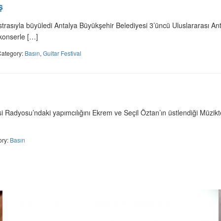
ş
asıyla büyüledi Antalya Büyükşehir Belediyesi 3’üncü Uluslararası Anta
konserle […]
Category:
Basın
,
Guitar Festival
 Radyosu’ndaki yapımcılığını Ekrem ve Seçil Öztan’ın üstlendiği Müzik
ory:
Basın