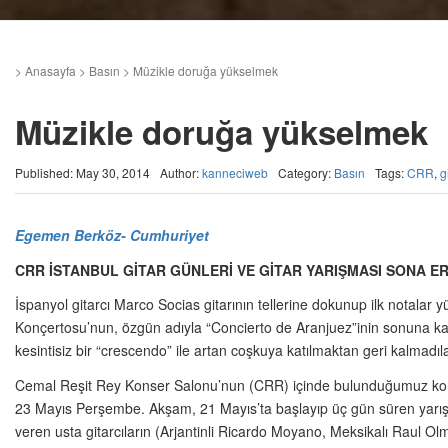
>
Anasayfa
>
Basın
>
Müzikle doruğa yükselmek
Müzikle doruğa yükselmek
Published: May 30, 2014
Author:
kanneciweb
Category:
Basın
Tags:
CRR
,
g
Egemen Berköz- Cumhuriyet
CRR İSTANBUL GİTAR GÜNLERİ VE GİTAR YARIŞMASI SONA ER
İspanyol gitarcı Marco Socias gitarının tellerine dokunup ilk notalar 
Konçertosu’nun, özgün adıyla “Concierto de Aranjuez”inin sonuna kadar 
kesintisiz bir “crescendo” ile artan coşkuya katılmaktan geri kalmadıl
Cemal Reşit Rey Konser Salonu’nun (CRR) içinde bulunduğumuz konser 
23 Mayıs Perşembe. Akşam, 21 Mayıs’ta başlayıp üç gün süren yarışma
veren usta gitarcıların (Arjantinli Ricardo Moyano, Meksikalı Raul Olm