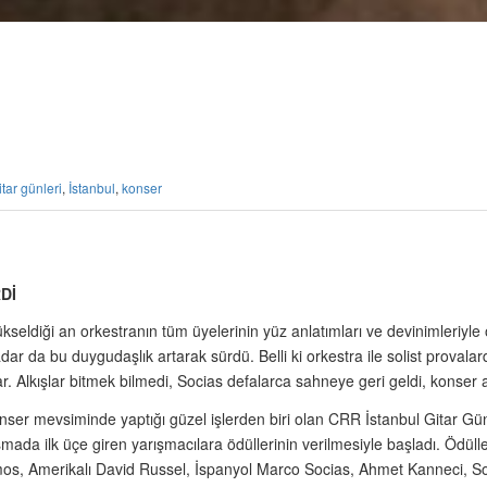
itar günleri
,
İstanbul
,
konser
Dİ
yükseldiği an orkestranın tüm üyelerinin yüz anlatımları ve devinimleriyle
da bu duygudaşlık artarak sürdü. Belli ki orkestra ile solist provalarda
ar. Alkışlar bitmek bilmedi, Socias defalarca sahneye geri geldi, konser 
mevsiminde yaptığı güzel işlerden biri olan CRR İstanbul Gitar Günler
da ilk üçe giren yarışmacılara ödüllerinin verilmesiyle başladı. Ödüll
os, Amerikalı David Russel, İspanyol Marco Socias, Ahmet Kanneci, Soner 