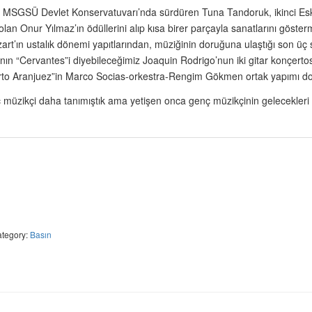
ı MSGSÜ Devlet Konservatuvarı’nda sürdüren Tuna Tandoruk, ikinci Esk
lan Onur Yılmaz’ın ödüllerini alıp kısa birer parçayla sanatlarını g
rt’ın ustalık dönemi yapıtlarından, müziğinin doruğuna ulaştığı son üç 
ınının “Cervantes”i diyebileceğimiz Joaquin Rodrigo’nun iki gitar konçert
erto Aranjuez”in Marco Socias-orkestra-Rengim Gökmen ortak yapımı dor
zikçi daha tanımıştık ama yetişen onca genç müzikçinin gelecekleri ne
tegory:
Basın